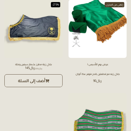
إنتهى من المخزن
-27.5%
عرض يوم التأسيس ١
جلال زينة مطرز بشعار سيفين ونخلة
﷼
145
﷼
200
جلال زينه مع قطعتين باندج متوفر عدة ألوان
أضف إلى السلة
﷼
90