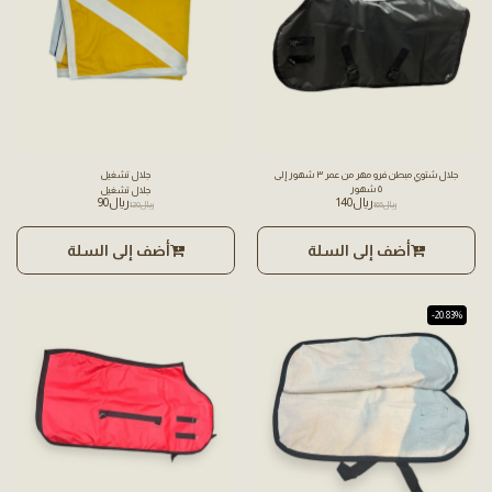
جلال شتوي مبطن فرو مهر من عمر ٣ شهور إلى
جلال تشغيل
٥ شهور
جلال تشغيل
﷼
140
﷼
90
﷼
165
﷼
120
أضف إلى السلة
أضف إلى السلة
-20.83%