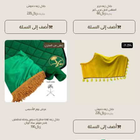
جلال زينه حرير
جلال زينه دندوش
المقاس لخيل عربي كبير
﷼
60
﷼
220
﷼
85
﷼
320
أضف إلى السلة
أضف إلى السلة
-31.25%
إنتهى من المخزن
جلال زينه دندوش
عرض يوم التأسيس
﷼
220
﷼
320
جلال زينه لباده مطرزه سيفين ونخله قطعتين
باندج متوفر عدة ألوان
أضف إلى السلة
﷼
190