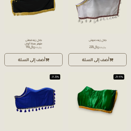
جلال زينه دندوش
جلال زينه قماش
متوفر بعدة ألوان
﷼
220
﷼
110
﷼
320
﷼
145
أضف إلى السلة
أضف إلى السلة
-31.25%
-29.41%