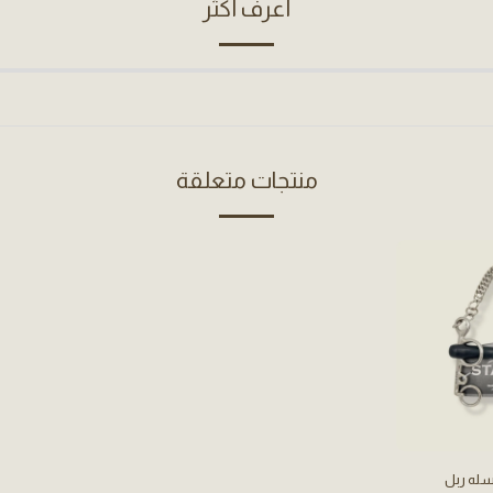
أعرف أكثر
منتجات متعلقة
له ربل