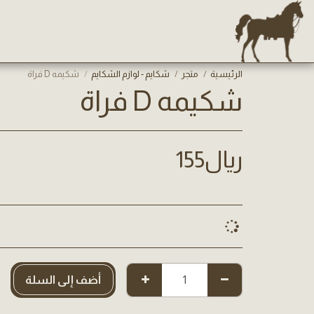
الرئيسية
متجر
شكايم - لوازم الشكايم
شكيمه D فراة
شكيمه D فراة
﷼
155
أضف إلى السلة