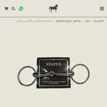
الرئيسية
متجر
شكايم - لوازم الشكايم
شكيمه سنافل ستايلنس ستيل