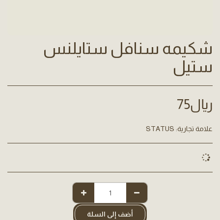
شكيمه سنافل ستايلنس
ستيل
﷼
75
علامة تجارية:
STATUS
أضف إلى السلة