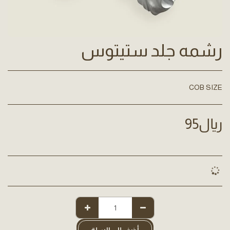
رشمه جلد ستيتوس
COB SIZE
﷼
95
أضف إلى السلة