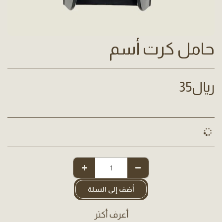
حامل كرت أسم
﷼
35
أضف إلى السلة
أعرف أكثر