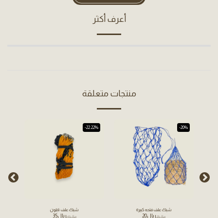
أعرف أكثر
منتجات متعلقة
-22.22%
-20%
شبك علف فتحه كبيره
شبك علف نايلون
﷼
20
﷼
35
﷼
25
﷼
45