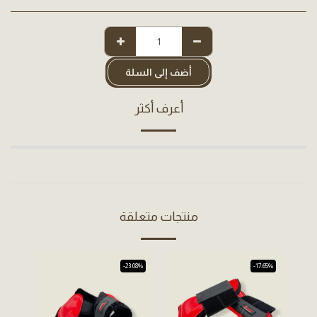
أضف إلى السلة
أعرف أكثر
منتجات متعلقة
-30%
-23.08%
-17.65%