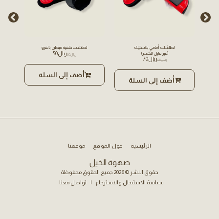
لطاشات أمامي بلاستيك
لطاشات خلفية مبطن بالفرو
﷼
50
(غير قابل للكسر)
﷼
65
﷼
70
﷼
85
أضف إلى السلة
أضف إلى السلة
الرئيسية
حول الموقع
موقعنا
صهوة الخيل
حقوق النشر © 2026 جميع الحقوق محفوظة
سياسة الاستبدال والاسترجاع
|
تواصل معنا