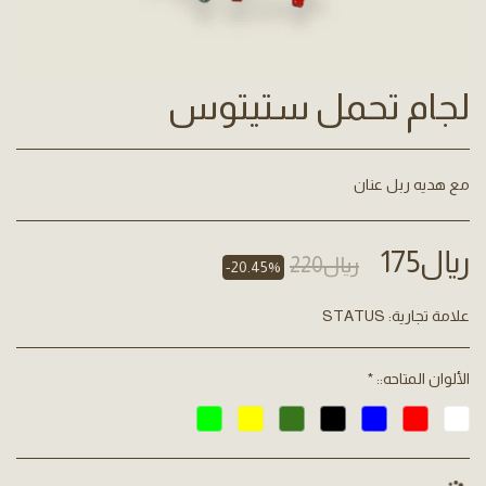
لجام تحمل ستيتوس
مع هديه ربل عنان
﷼
175
﷼
220
-20.45%
علامة تجارية:
STATUS
الألوان المتاحه::
*