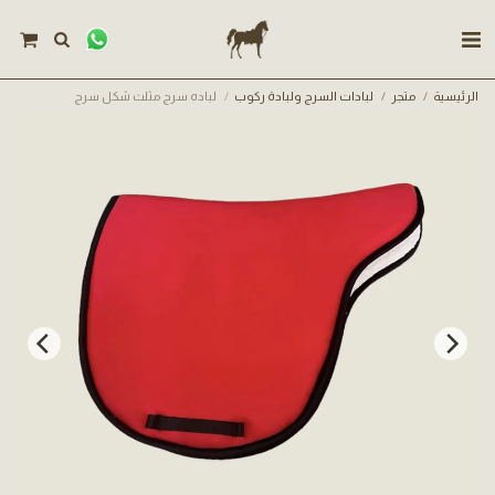
الرئيسية
متجر
لبادات السرج ولبادة ركوب
لباده سرج مثلث شكل سرج