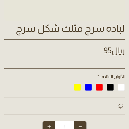
لباده سرج مثلث شكل سرج
﷼
95
الألوان المتاحه::
*