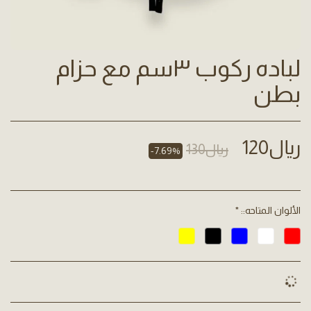
لباده ركوب ٣سم مع حزام
بطن
﷼
120
﷼
130
-7.69%
الألوان المتاحه::
*