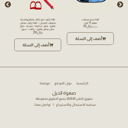
لباده سرج مربعات
لبادة ركوب مع ركابات ولجام وصدرية
متوفر 19 لون
محتويات العرض: - لبادة ركوب مبطن
﷼
85
بالفرو - لجام - شكيمة - صدرية - حزام
- 
﷼
110
بطن مبطن بالفرو - ركابات - سيور
بلا
﷼
295
ركابات
شكيمة - 
ستيتوس
ت
أضف إلى السلة
 -
أضف إلى السلة
الرئيسية
حول الموقع
موقعنا
صهوة الخيل
حقوق النشر © 2026 جميع الحقوق محفوظة
سياسة الاستبدال والاسترجاع
|
تواصل معنا