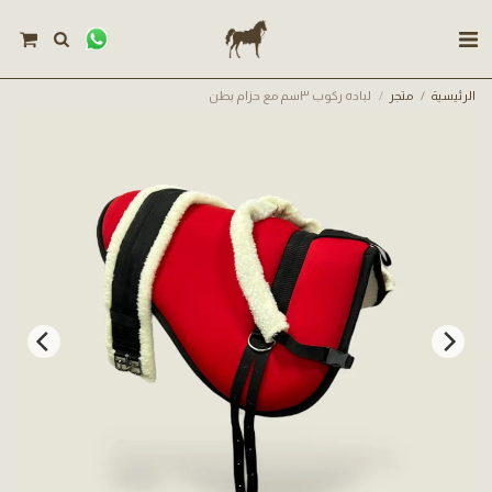
الرئيسية
متجر
لباده ركوب ٣سم مع حزام بطن