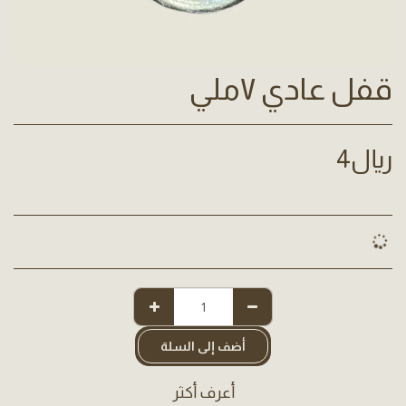
قفل عادي ٧ملي
﷼
4
أضف إلى السلة
أعرف أكثر