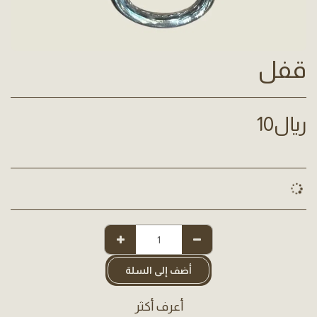
قفل
﷼
10
أضف إلى السلة
أعرف أكثر