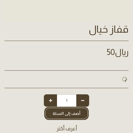
قفاز خيال
﷼
50
أضف إلى السلة
أعرف أكثر