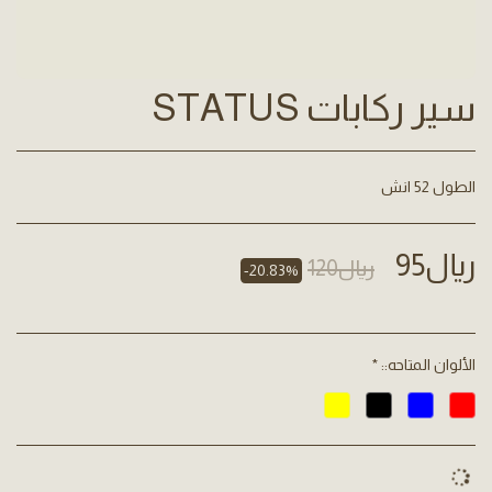
سير ركابات STATUS
الطول 52 انش
﷼
95
﷼
120
-20.83%
الألوان المتاحه::
*