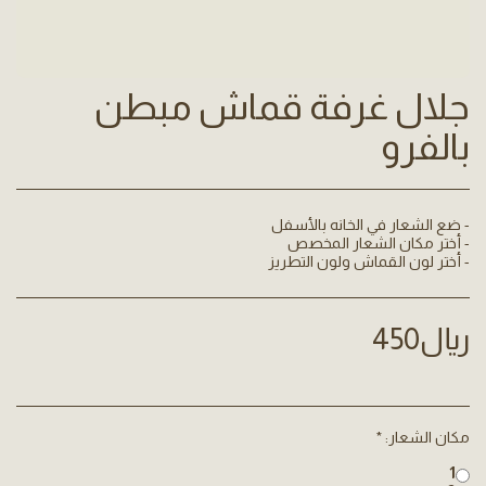
جلال غرفة قماش مبطن
بالفرو
- أختر لون القماش ولون التطريز
﷼
450
مكان الشعار:
*
1