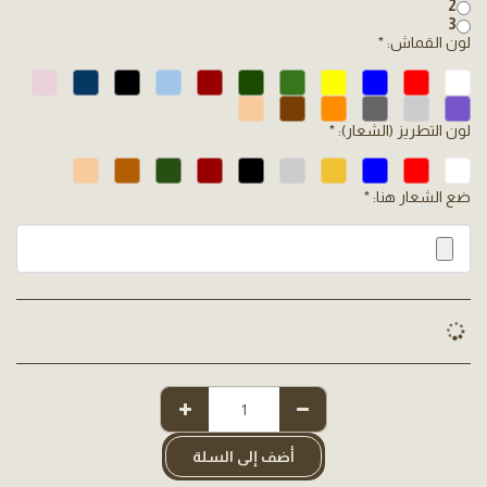
2
3
لون القماش:
*
لون التطريز (الشعار):
*
ضع الشعار هنا:
*
أضف إلى السلة