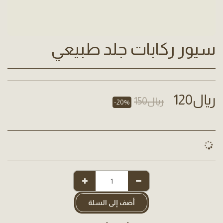
سيور ركابات جلد طبيعي
﷼
120
﷼
150
-20%
أضف إلى السلة