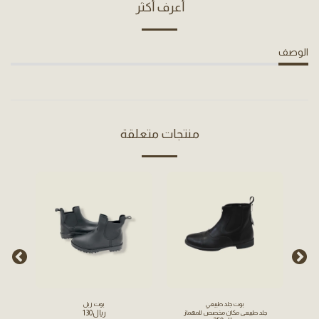
أعرف أكثر
الوصف
منتجات متعلقة
3.53%
بوت جلد طبيعي
بوت ربل
﷼
130
جلد طبيعي مكان مخصص للمهماز