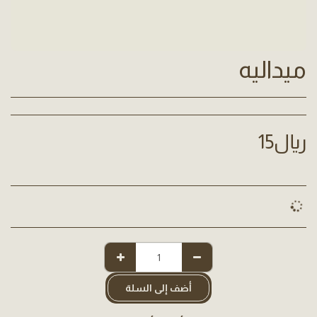
ميداليه
﷼
15
أضف إلى السلة