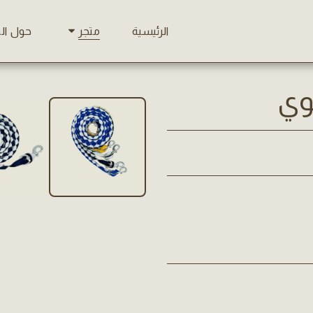
الرئيسية
حول ال
متجر
وي
إنتهى من المخزن