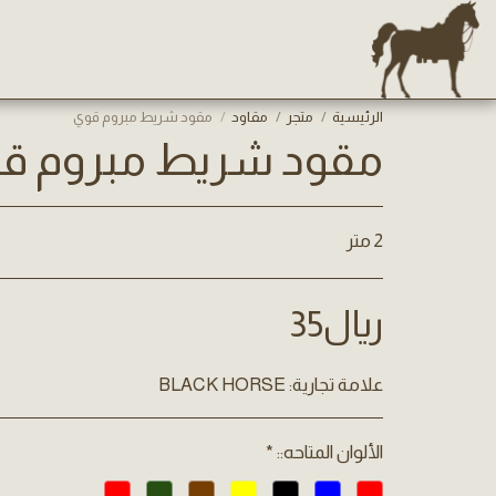
الرئيسية
متجر
مقاود
مقود شريط مبروم قوي
مقود شريط مبروم ق
2 متر
﷼
35
علامة تجارية:
BLACK HORSE
الألوان المتاحه::
*