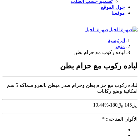
تصميم حسب الطلب
حول الموقع
موقعنا
صهوة الخيل
الرئيسية
متجر
لباده ركوب مع حزام بطن
لباده ركوب مع حزام بطن
لباده ركوب مع حزام بطن وحزام صدر مبطن بالفرو سماكه 5 سم
امكانية وضع ركابات
﷼
145
﷼
180
-19.44%
الألوان المتاحه::
*