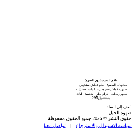
طقم للسرج (بدون السرج)
محتويات الطقم: - لجام قماش ستيتوس -
صدرية قماش ستيتوس - ركابات بلاستيك -
سيور ركابات - حزام بطن - شكيمة - لبادة
﷼
295
سميكه مبطنه بالفرو
﷼
440
أضف إلى السلة
صهوة الخيل
حقوق النشر © 2026 جميع الحقوق محفوظة
سياسة الاستبدال والاسترجاع
|
تواصل معنا