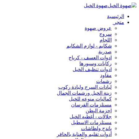
صهوة الخيل
الرئيسية
متجر
عروض صهوة
سروج
اللجام
شكايم - لوازم الشكايم
صدرية
ادوات العسف - كرباج
ركابات وسيورها
ادوات تنظيف الخيل
مقاود
رشمات
لبادات السرج ولبادة ركوب
زينة الخيل ورشمات الجمال
كماليات منوعه للخيل
مستلزمات الفرسان
احزمة البطن
جلالات - أغطيه الخيل
مستلزمات الاسطبل
باندج ولطاشات
أدوات تقليم والعناية بالحافر