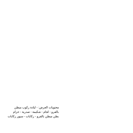
محتويات العرض: - لبادة ركوب مبطن
بالفرو - لجام - شكيمة - صدرية - حزام
بطن مبطن بالفرو - ركابات - سيور ركابات