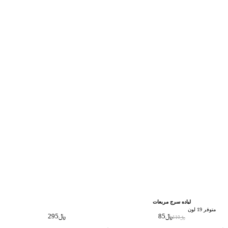
لباده سرج مربعات
متوفر 19 لون
﷼
85
﷼
295
﷼
110