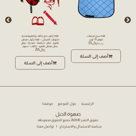
لباده سرج مربعات
لبادة ركوب مع ركابات ولجام وصدرية
متوفر 19 لون
محتويات العرض: - لبادة ركوب مبطن
﷼
85
بالفرو - لجام - شكيمة - صدرية - حزام
- 
﷼
110
بطن مبطن بالفرو - ركابات - سيور
بلا
﷼
295
ركابات
شكيمة - 
ستيتوس
ت
أضف إلى السلة
 -
أضف إلى السلة
الرئيسية
حول الموقع
موقعنا
صهوة الخيل
حقوق النشر © 2026 جميع الحقوق محفوظة
سياسة الاستبدال والاسترجاع
|
تواصل معنا