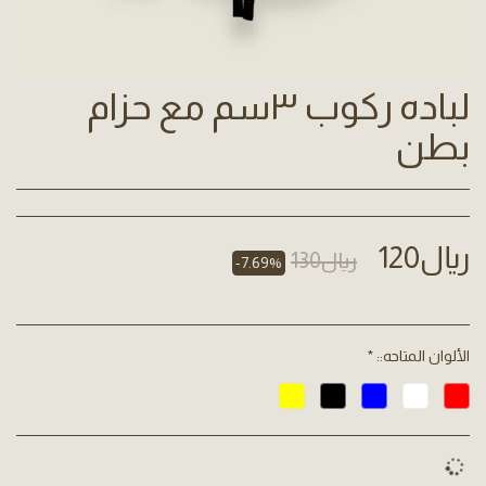
لباده ركوب ٣سم مع حزام
بطن
﷼
120
﷼
130
-7.69%
الألوان المتاحه::
*