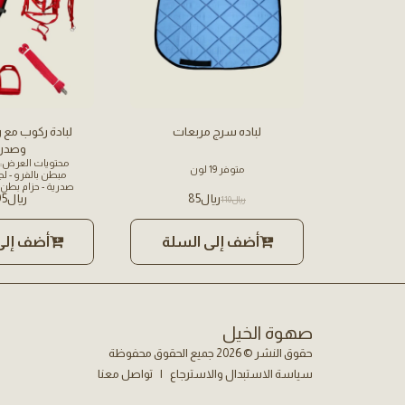
لباده سرج مربعات
لبادة ركوب مع ر
وصدري
محتويات العرض: -
متوفر 19 لون
صدرية - حزام بطن 
﷼
85
﷼
95
ركابات - سيور ركابات
﷼
110
أضف إلى السلة
أضف إلى
صهوة الخيل
حقوق النشر © 2026 جميع الحقوق محفوظة
سياسة الاستبدال والاسترجاع
|
تواصل معنا