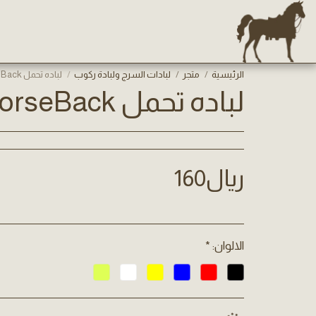
الرئيسية
متجر
لبادات السرج ولبادة ركوب
لباده تحمل HorseBack
لباده تحمل HorseBack
﷼
160
الالوان:
*