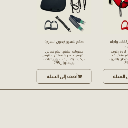
كابات ولجام
طقم للسرج (بدون السرج)
ة
 لبادة ركوب
محتويات الطقم: - لجام قماش
مبطن بالفرو - لجام - شكيمة -
ستيتوس - صدرية قماش ستيتوس
مبطن بالفرو -
- ركابات بلاستيك - سيور ركابات -
2
﷼
295
حزام بطن - شكيمة - لبادة سميكه
﷼
440
مبطنه بالفرو
 السلة
أضف إلى السلة