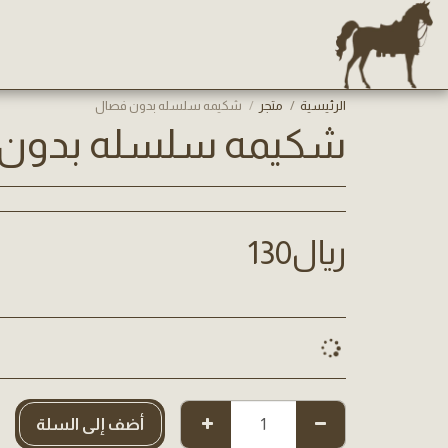
الرئيسية
متجر
شكيمه سلسله بدون فصال
شكيمه سلسله بدون
﷼
130
أضف إلى السلة