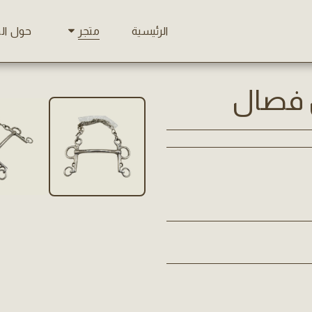
الرئيسية
حول ال
متجر
 فصال