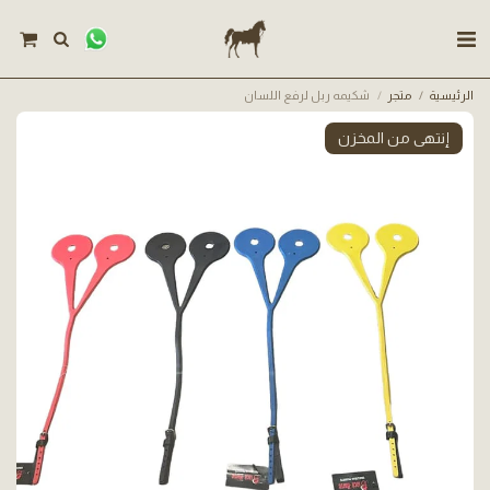
الرئيسية
متجر
شكيمه ربل لرفع اللسان
إنتهى من المخزن