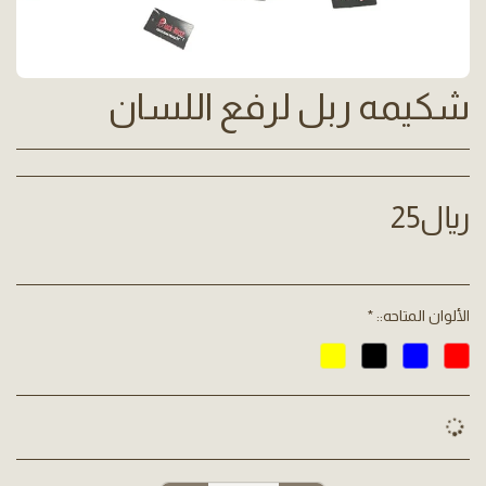
شكيمه ربل لرفع اللسان
﷼
25
الألوان المتاحه::
*