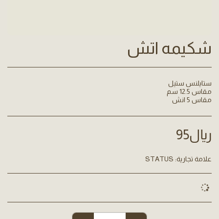
شكيمه اتش
مقاس 5 انش
﷼
95
علامة تجارية:
STATUS