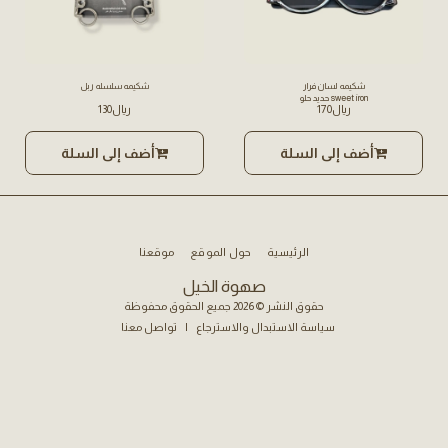
شكيمه لسان فرار
شكيمه سلسله ربل
sweet iron حديد حلو
﷼
170
﷼
130
أضف إلى السلة
أضف إلى السلة
الرئيسية
حول الموقع
موقعنا
صهوة الخيل
حقوق النشر © 2026 جميع الحقوق محفوظة
سياسة الاستبدال والاسترجاع
|
تواصل معنا