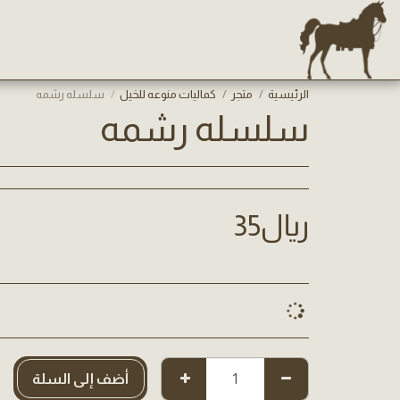
الرئيسية
متجر
كماليات منوعه للخيل
سلسله رشمه
سلسله رشمه
﷼
35
أضف إلى السلة