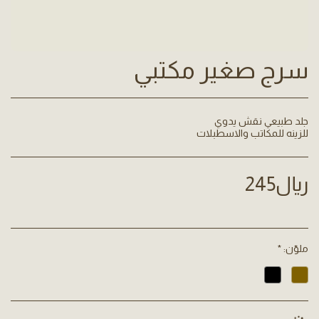
سرج صغير مكتبي
للزينه للمكاتب والاسطبلات
﷼
245
ملوّن:
*