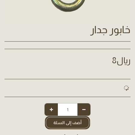
خابور جدار
﷼
8
أضف إلى السلة