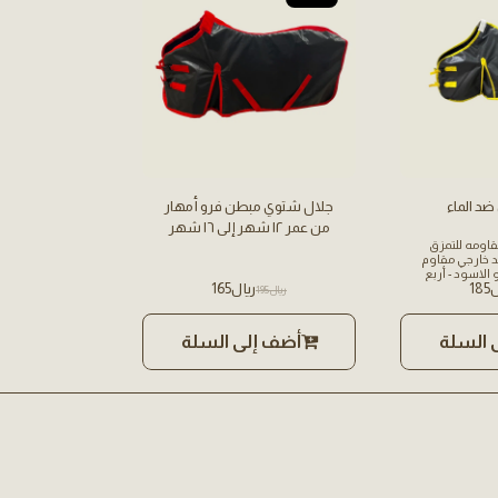
د الماء
جلال شتوي مبطن فرو أمهار
من عمر ١٢ شهر إلى ١٦ شهر
مقاومه للتمزق
جلد خارجي مقاوم
 الاسود - أربع
185
﷼
165
مات قويه - سهل الفك
﷼
195
قطعه فرو حامي
تناسق مع صهوة
وفر بعدة ألوان
 السلة
أضف إلى السلة
يه لراحه الخيل
ه